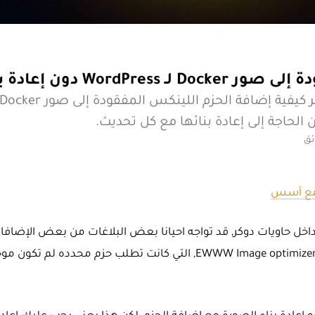
WordPre دون إعادة بنائها
ع أسس
ا تشغل مواقع Wordpress داخل حاويات دوكر, قد تواجه احيانا بعض البلاغات من بعض الإضا
هناك حزم ناقصة, مثلا أضافه EWWW Image optimizer, التي كانت تطلب حزم محدده لم تك