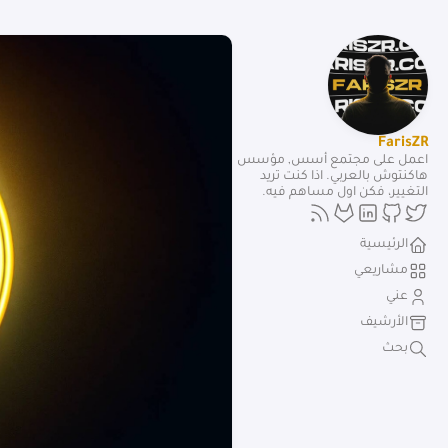
FarisZR
اعمل على مجتمع أسس, مؤسس
هاكنتوش بالعربي. اذا كنت تريد
التغيير، فكن اول مساهم فيه.
الرئيسية
مشاريعي
عني
الأرشيف
بحث