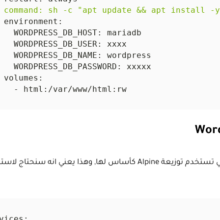
Wor
كما يتضح من اسم الصورة, هي تستخدم توزيعة Alpine كأساس لها, وهذا يعني انه سنح