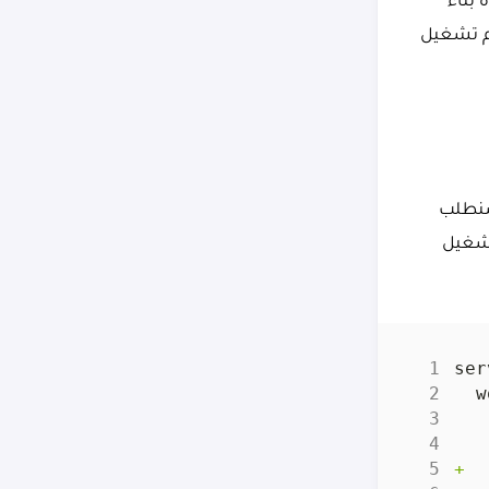
 بناء
ثم تشغيل
تستخدم توزيعة Debian كأساس, لذلك سنستخدم مدير حزم apt, سنطلب
تشغيل