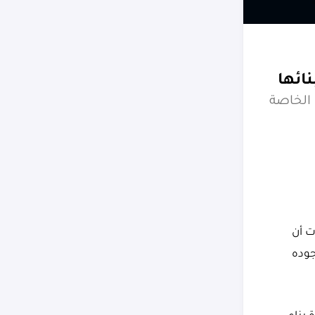
يوضح هذا الدليل المختصر كيفية إضافة الحزم اللينكس المفقودة إلى صور Docker الخاصة
فات أن
ون موجوده